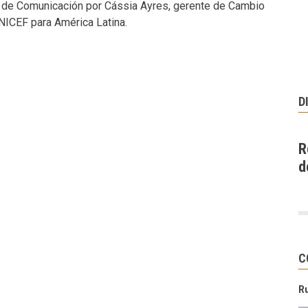
va de Comunicación por Cássia Ayres, gerente de Cambio
NICEF para América Latina.
D
R
d
C
R