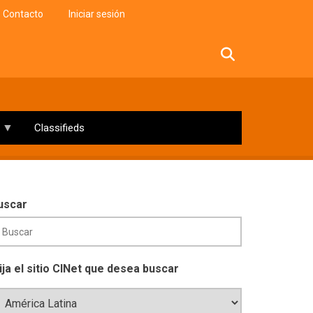
Contacto
Iniciar sesión
facebook
twitter
linkedin
instagram
Classifieds
uscar
lija el sitio CINet que desea buscar