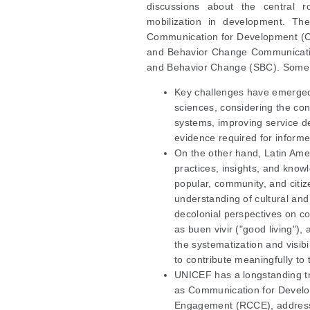
discussions about the central ro
mobilization in development. The 
Communication for Development (C
and Behavior Change Communicatio
and Behavior Change (SBC). Some k
Key challenges have emerged,
sciences, considering the co
systems, improving service 
evidence required for inform
On the other hand, Latin Ame
practices, insights, and knowl
popular, community, and cit
understanding of cultural and 
decolonial perspectives on c
as buen vivir ("good living")
the systematization and visibi
to contribute meaningfully t
UNICEF has a longstanding tra
as Communication for Devel
Engagement (RCCE), addressin