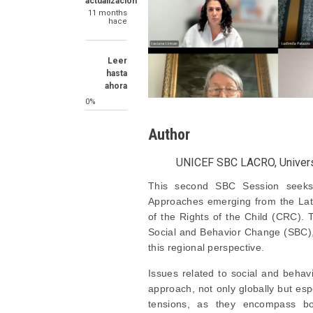
actualización
11 months
hace
Leer
hasta
ahora
0%
Author
UNICEF SBC LACRO, Universi
SummaryText
This second SBC Session seeks
Approaches emerging from the Lati
of the Rights of the Child (CRC).
Social and Behavior Change (SBC), 
this regional perspective.
Issues related to social and behav
approach, not only globally but es
tensions, as they encompass bot