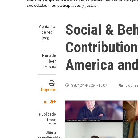
sociedades más participativas y justas.
Social & Be
Contacto
de red
jvega
Contribution
Hora de
America and
leer
1 minute
Sat, 12/14/2024 - 10:07
0 comm
Imprimir
a+
a-
Image
Publicado
1 year
hace
Última