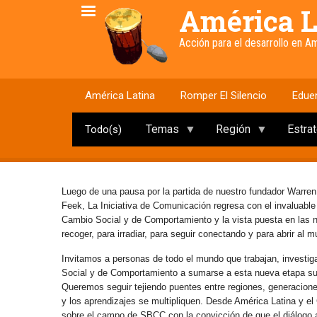
Pasar
América L
al
contenido
Acción para el desarrollo en 
principal
América Latina
Romper El Silencio
Edue
Temas
Región
Estra
Todo(s)
Luego de una pausa por la partida de nuestro fundador Warren
Feek, La Iniciativa de Comunicación regresa con el invaluabl
Cambio Social y de Comportamiento y la vista puesta en las
recoger, para irradiar, para seguir conectando y para abrir al 
Invitamos a personas de todo el mundo que trabajan, investig
Social y de Comportamiento a sumarse a esta nueva etapa s
Queremos seguir tejiendo puentes entre regiones, generaciones 
y los aprendizajes se multipliquen. Desde América Latina y e
sobre el campo de SBCC con la convicción de que el diálogo abi