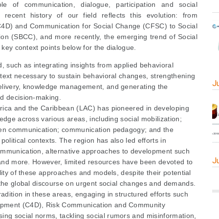
le of communication, dialogue, participation and social
recent history of our field reflects this evolution: from
4D) and Communication for Social Change (CFSC) to Social
n (SBCC), and more recently, the emerging trend of Social
ey context points below for the dialogue.
 such as integrating insights from applied behavioral
ntext necessary to sustain behavioral changes, strengthening
J
delivery, knowledge management, and generating the
ed decision-making.
rica and the Caribbean (LAC) has pioneered in developing
edge across various areas, including social mobilization;
izen communication; communication pedagogy; and the
political contexts. The region has also led efforts in
ommunication, alternative approaches to development such
J
, and more. However, limited resources have been devoted to
lity of these approaches and models, despite their potential
o the global discourse on urgent social changes and demands.
dition in these areas, engaging in structured efforts such
opment (C4D), Risk Communication and Community
g social norms, tackling social rumors and misinformation,