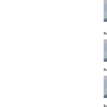
R
R
R