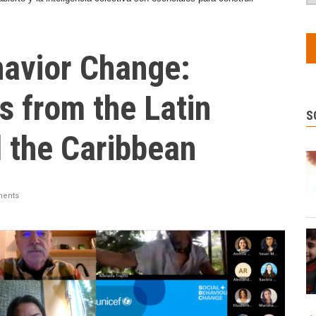
havior Change:
s from the Latin
S
 the Caribbean
ents