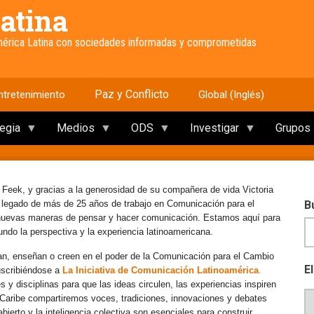
atina
América Latina con sociedades informadas y comprometidas
Paz y Conflicto
ntretenimiento
Global (Inglés)
tegia
Medios
ODS
Investigar
Grupos
 Feek, y gracias a la generosidad de su compañera de vida Victoria
e legado de más de 25 años de trabajo en Comunicación para el
B
 nuevas maneras de pensar y hacer comunicación. Estamos aquí para
mundo la perspectiva y la experiencia latinoamericana.
an, enseñan o creen en el poder de la Comunicación para el Cambio
E
uscribiéndose a
La Iniciativa de Comunicación Latinoamérica
.
y disciplinas para que las ideas circulen, las experiencias inspiren
l Caribe compartiremos voces, tradiciones, innovaciones y debates
erto y la inteligencia colectiva son esenciales para construir