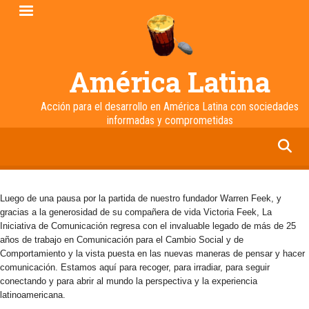
Pasar
al
contenido
principal
América Latina
Acción para el desarrollo en América Latina con sociedades
informadas y comprometidas
facebook
twitter
linkedin
instagram
Luego de una pausa por la partida de nuestro fundador Warren Feek, y
gracias a la generosidad de su compañera de vida Victoria Feek, La
Iniciativa de Comunicación regresa con el invaluable legado de más de 25
años de trabajo en Comunicación para el Cambio Social y de
Comportamiento y la vista puesta en las nuevas maneras de pensar y hacer
comunicación. Estamos aquí para recoger, para irradiar, para seguir
conectando y para abrir al mundo la perspectiva y la experiencia
latinoamericana.