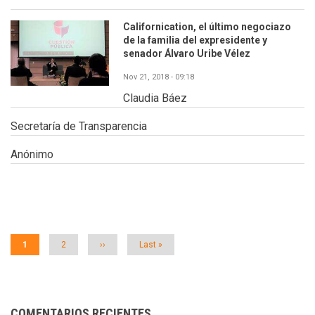
Californication, el último negociazo
de la familia del expresidente y
senador Álvaro Uribe Vélez
Nov 21, 2018 - 09:18
Claudia Báez
Secretaría de Transparencia
Anónimo
Paginación
Página
1
Página
2
Siguiente
››
Última
Last »
actual
página
página
COMENTARIOS RECIENTES