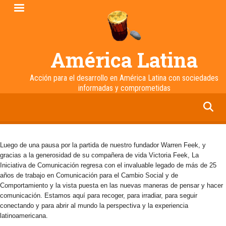
Pasar
al
contenido
principal
América Latina
Acción para el desarrollo en América Latina con sociedades
informadas y comprometidas
facebook
twitter
linkedin
instagram
Luego de una pausa por la partida de nuestro fundador Warren Feek, y
gracias a la generosidad de su compañera de vida Victoria Feek, La
Iniciativa de Comunicación regresa con el invaluable legado de más de 25
años de trabajo en Comunicación para el Cambio Social y de
Comportamiento y la vista puesta en las nuevas maneras de pensar y hacer
comunicación. Estamos aquí para recoger, para irradiar, para seguir
conectando y para abrir al mundo la perspectiva y la experiencia
latinoamericana.