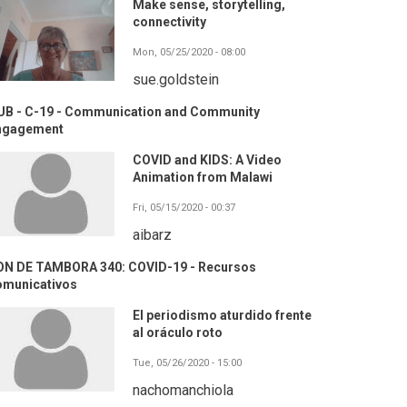
Make sense, storytelling,
connectivity
Mon, 05/25/2020 - 08:00
sue.goldstein
UB - C-19 - Communication and Community
ngagement
COVID and KIDS: A Video
Animation from Malawi
Fri, 05/15/2020 - 00:37
aibarz
ON DE TAMBORA 340: COVID-19 - Recursos
omunicativos
El periodismo aturdido frente
al oráculo roto
Tue, 05/26/2020 - 15:00
nachomanchiola