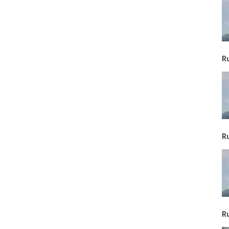
R
R
R