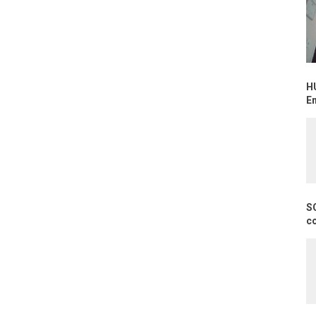
H
E
S
c