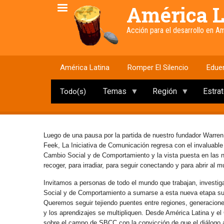
Pasar
América L
al
contenido
Acción para el desarrollo en 
principal
América Latina
Romper El Silencio
Edue
Temas
Región
Estra
Todo(s)
Luego de una pausa por la partida de nuestro fundador Warren
Feek, La Iniciativa de Comunicación regresa con el invaluabl
Cambio Social y de Comportamiento y la vista puesta en las
recoger, para irradiar, para seguir conectando y para abrir al 
Invitamos a personas de todo el mundo que trabajan, investig
Social y de Comportamiento a sumarse a esta nueva etapa s
Queremos seguir tejiendo puentes entre regiones, generaciones 
y los aprendizajes se multipliquen. Desde América Latina y e
sobre el campo de SBCC con la convicción de que el diálogo abi