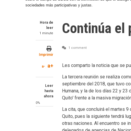
sociedades más participativas y justas.
Continúa el 
Hora de
leer
1 minute
1 comment
Imprimir
a+
Les comparto la noticia que se pu
a-
La tercera reunión se realiza com
septiembre del 2018, que tuvo co
Leer
Humana, y la de los días 22 y 23
hasta
ahora
Quito' frente a la masiva migraci
0%
La cita, que concluirá el martes 9 
Quito, pues la siguiente tendrá l
otras naciones. Al encuentro se i
delegados de agencias de Nacione