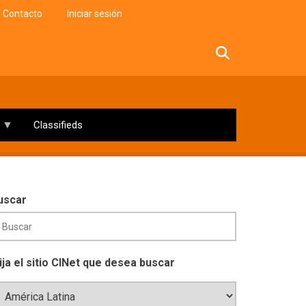
Contacto
Iniciar sesión
facebook
twitter
linkedin
instagram
Classifieds
uscar
lija el sitio CINet que desea buscar