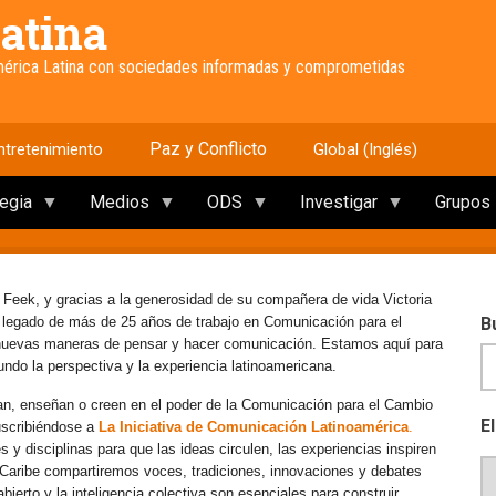
atina
América Latina con sociedades informadas y comprometidas
Paz y Conflicto
ntretenimiento
Global (Inglés)
tegia
Medios
ODS
Investigar
Grupos
 Feek, y gracias a la generosidad de su compañera de vida Victoria
e legado de más de 25 años de trabajo en Comunicación para el
B
 nuevas maneras de pensar y hacer comunicación. Estamos aquí para
mundo la perspectiva y la experiencia latinoamericana.
an, enseñan o creen en el poder de la Comunicación para el Cambio
E
uscribiéndose a
La Iniciativa de Comunicación Latinoamérica
.
y disciplinas para que las ideas circulen, las experiencias inspiren
l Caribe compartiremos voces, tradiciones, innovaciones y debates
erto y la inteligencia colectiva son esenciales para construir