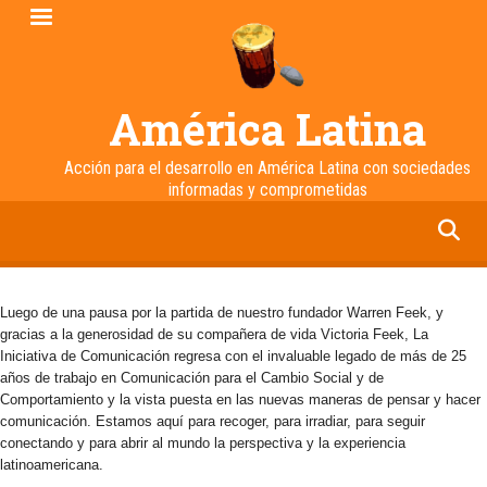
Pasar
al
contenido
principal
América Latina
Acción para el desarrollo en América Latina con sociedades
informadas y comprometidas
facebook
twitter
linkedin
instagram
Luego de una pausa por la partida de nuestro fundador Warren Feek, y
gracias a la generosidad de su compañera de vida Victoria Feek, La
Iniciativa de Comunicación regresa con el invaluable legado de más de 25
años de trabajo en Comunicación para el Cambio Social y de
Comportamiento y la vista puesta en las nuevas maneras de pensar y hacer
comunicación. Estamos aquí para recoger, para irradiar, para seguir
conectando y para abrir al mundo la perspectiva y la experiencia
latinoamericana.