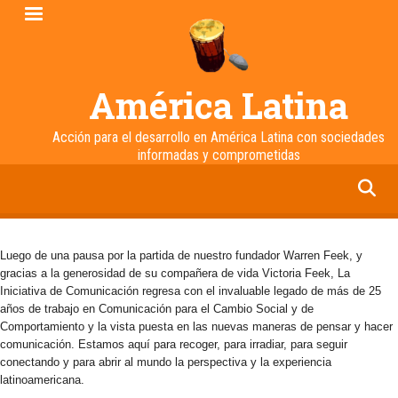
Pasar
al
contenido
principal
América Latina
Acción para el desarrollo en América Latina con sociedades
informadas y comprometidas
facebook
twitter
linkedin
instagram
Luego de una pausa por la partida de nuestro fundador Warren Feek, y
gracias a la generosidad de su compañera de vida Victoria Feek, La
Iniciativa de Comunicación regresa con el invaluable legado de más de 25
años de trabajo en Comunicación para el Cambio Social y de
Comportamiento y la vista puesta en las nuevas maneras de pensar y hacer
comunicación. Estamos aquí para recoger, para irradiar, para seguir
conectando y para abrir al mundo la perspectiva y la experiencia
latinoamericana.