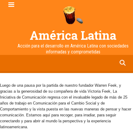
Pasar
al
contenido
principal
América Latina
Acción para el desarrollo en América Latina con sociedades
informadas y comprometidas
facebook
twitter
linkedin
instagram
Luego de una pausa por la partida de nuestro fundador Warren Feek, y
gracias a la generosidad de su compañera de vida Victoria Feek, La
Iniciativa de Comunicación regresa con el invaluable legado de más de 25
años de trabajo en Comunicación para el Cambio Social y de
Comportamiento y la vista puesta en las nuevas maneras de pensar y hacer
comunicación. Estamos aquí para recoger, para irradiar, para seguir
conectando y para abrir al mundo la perspectiva y la experiencia
latinoamericana.