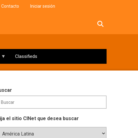
Contacto
Iniciar sesión
facebook
twitter
linkedin
instagram
Classifieds
uscar
lija el sitio CINet que desea buscar