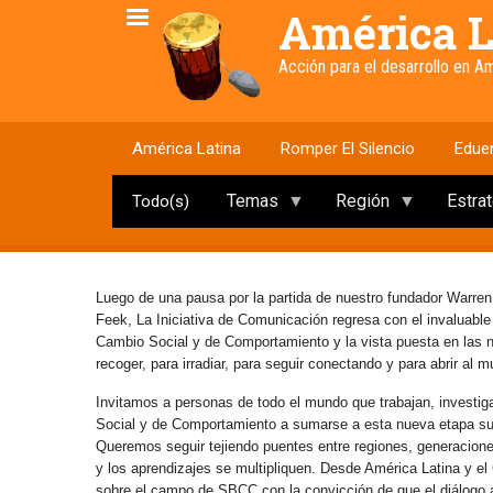
Pasar
América L
al
contenido
Acción para el desarrollo en 
principal
América Latina
Romper El Silencio
Edue
Temas
Región
Estra
Todo(s)
Luego de una pausa por la partida de nuestro fundador Warren
Feek, La Iniciativa de Comunicación regresa con el invaluabl
Cambio Social y de Comportamiento y la vista puesta en las
recoger, para irradiar, para seguir conectando y para abrir al 
Invitamos a personas de todo el mundo que trabajan, investig
Social y de Comportamiento a sumarse a esta nueva etapa s
Queremos seguir tejiendo puentes entre regiones, generaciones 
y los aprendizajes se multipliquen. Desde América Latina y e
sobre el campo de SBCC con la convicción de que el diálogo abi