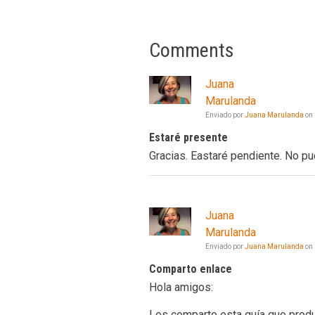
Comments
Juana
Marulanda
Enviado por
Juana Marulanda
on
Estaré presente
Gracias. Eastaré pendiente. No p
Juana
Marulanda
Enviado por
Juana Marulanda
on
Comparto enlace
Hola amigos:
Les comparto esta guía que pro