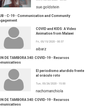
sue.goldstein
UB - C-19 - Communication and Community
ngagement
COVID and KIDS: A Video
Animation from Malawi
Fri, 05/15/2020 - 00:37
aibarz
ON DE TAMBORA 340: COVID-19 - Recursos
omunicativos
El periodismo aturdido frente
al oráculo roto
Tue, 05/26/2020 - 15:00
nachomanchiola
ON DE TAMBORA 340: COVID-19 - Recursos
omunicativos