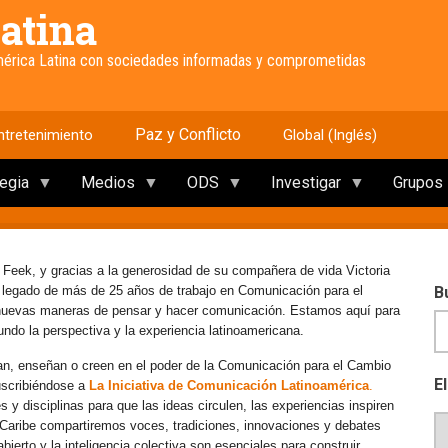
atina
América Latina con sociedades informadas y comprometidas
Paz y Conflicto
ntretenimiento
Global (Inglés)
tegia
Medios
ODS
Investigar
Grupos
 Feek, y gracias a la generosidad de su compañera de vida Victoria
e legado de más de 25 años de trabajo en Comunicación para el
B
 nuevas maneras de pensar y hacer comunicación. Estamos aquí para
mundo la perspectiva y la experiencia latinoamericana.
an, enseñan o creen en el poder de la Comunicación para el Cambio
E
uscribiéndose a
La Iniciativa de Comunicación Latinoamérica
.
y disciplinas para que las ideas circulen, las experiencias inspiren
l Caribe compartiremos voces, tradiciones, innovaciones y debates
erto y la inteligencia colectiva son esenciales para construir