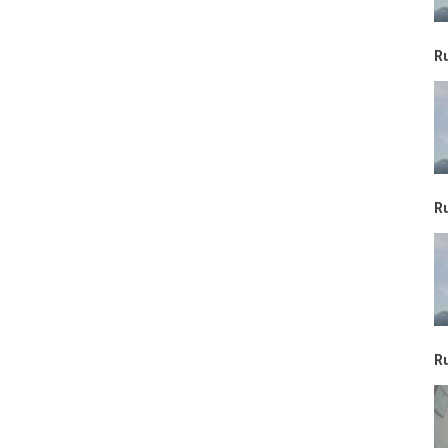
R
R
R