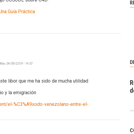
R
Una Guía Práctica
D
Mar, 04/09/2019 - 14:07
ste libor que me ha sido de mucha utilidad
R
d
io y la emigración
tent/el-%C3%A9xodo-venezolano-entre-el-
C