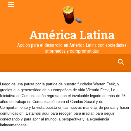
Pasar
al
contenido
principal
América Latina
Acción para el desarrollo en América Latina con sociedades
informadas y comprometidas
facebook
twitter
linkedin
instagram
Luego de una pausa por la partida de nuestro fundador Warren Feek, y
gracias a la generosidad de su compañera de vida Victoria Feek, La
Iniciativa de Comunicación regresa con el invaluable legado de más de 25
años de trabajo en Comunicación para el Cambio Social y de
Comportamiento y la vista puesta en las nuevas maneras de pensar y hacer
comunicación. Estamos aquí para recoger, para irradiar, para seguir
conectando y para abrir al mundo la perspectiva y la experiencia
latinoamericana.