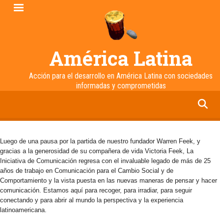
Pasar
al
contenido
principal
América Latina
Acción para el desarrollo en América Latina con sociedades
informadas y comprometidas
facebook
twitter
linkedin
instagram
Luego de una pausa por la partida de nuestro fundador Warren Feek, y
gracias a la generosidad de su compañera de vida Victoria Feek, La
Iniciativa de Comunicación regresa con el invaluable legado de más de 25
años de trabajo en Comunicación para el Cambio Social y de
Comportamiento y la vista puesta en las nuevas maneras de pensar y hacer
comunicación. Estamos aquí para recoger, para irradiar, para seguir
conectando y para abrir al mundo la perspectiva y la experiencia
latinoamericana.